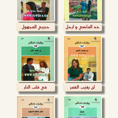
خذ الماضي و ارحل
حبيبي المجهول
لن يغيب القمر
في قلب النار