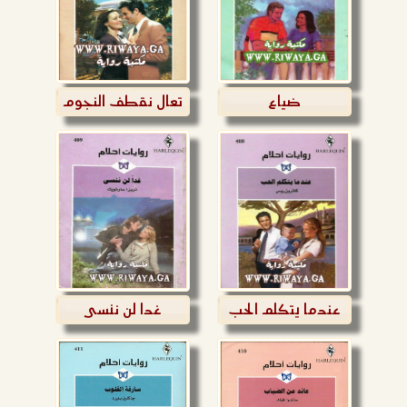
ضياع
تعال نقطف النجوم
عندما يتكلم الحب
غدا لن ننسى