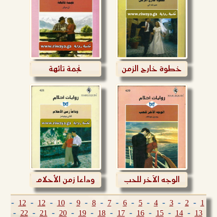
خطوة خارج الزمن
نجمة تائهة
الوجه الآخر للحب
وداعا زمن الأحلام
-
-
-
-
-
-
-
-
-
-
-
-
12
12
10
9
8
7
6
5
4
3
2
1
-
-
-
-
-
-
-
-
-
-
22
21
20
19
18
17
16
15
14
13