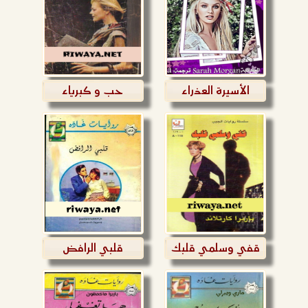
الأسيرة العذراء
حب و كبرياء
قفي وسلمي قلبك
قلبي الرافض