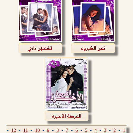
ثمن الكبرياء
تشعلين ناري
الفرصة الأخيرة
-
-
-
-
-
-
-
-
-
-
-
-
12
11
10
9
8
7
6
5
4
3
2
1