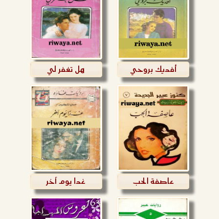
أفديك بروحي
هل تغفر لي
عاصفة الحب
غدا يوم آخر