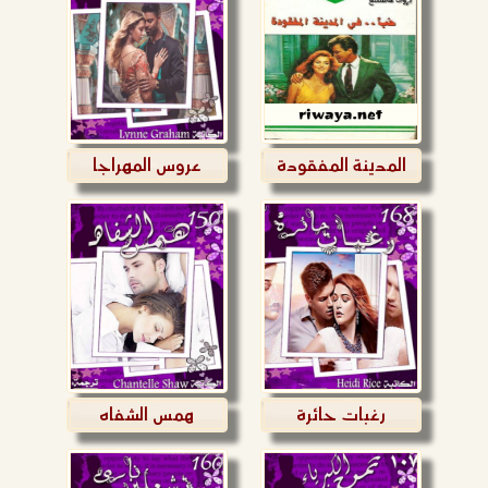
المدينة المفقودة
عروس المهراجا
رغبات حائرة
همس الشفاه