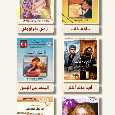
ظلام قلب
راعي بقر لهولي
أريد منك أكثر
البحث عن الجذور