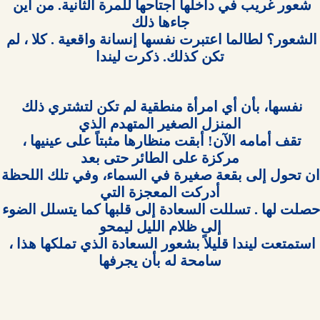
شعور غريب في داخلها اجتاحها للمرة الثانية. من أين 
الشعور؟ لطالما اعتبرت نفسها إنسانة واقعية . كلا ، لم 
تكن كذلك. ذكرت ليندا

نفسها، بأن أي امرأة منطقية لم تكن لتشتري ذلك 
تقف أمامه الآن! أبقت منظارها مثبتاً على عينيها ، 
ان تحول إلى بقعة صغي
حصلت لها . تسللت السعادة إلى قل
استمتعت ليندا قليلاً بشعور السعادة الذي تملكها هذا ، 