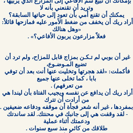
بإمكانك أن تبيع سم الأفاعي إلى المزارع الذي يربيها ، 
أراد ريك أن يخفف من ضغط الأمور عليه فمازحها قائلاً: 
فعلاً مزارعون يربون الأفاعي؟» .

غير أن بوبي لم تـكـن بمزاج قابل للمزاح، ولم ترد أن 
فأكملت: «لقد هجرتها وتخليت عنها أنت بعد أن توفي 
أراد ريك أن يدافع عن نفسه ويجيب الفتاة بأن ليندا هي 
- لقد وقفت هي إلى جانبك في محنتك. لقد ساندتك 