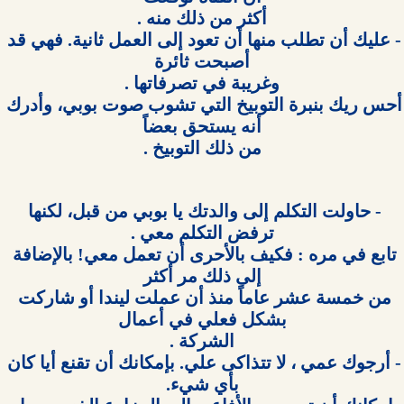
- عليك أن تطلب منها أن تعود إلى العمل ثانية. فهي قد 
أحس ريك بنبرة التوبيخ التي تشوب صوت بوبي، وأدرك 
من ذلك التوبيخ .

- حاولت التكلم إلى والدتك يا بوبي من قبل، لكنها 
تابع في مره : فكيف بالأحرى أن تعمل معي! بالإضافة 
من خمسة عشر عاماً منذ أن عملت ليندا أو شاركت 
- أرجوك عمي ، لا تتذاكى علي. بإمكانك أن تقنع أيا كان 