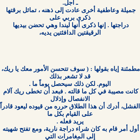
جميلة وعاطفية أخرى عادت إلى ذهنه ، تماثل برقتها 
دراجتها . إنها ذكرى أنها ليندا وهي تحضن بيديها 
الرقيقتين الدافئتين يديه،

مطمئنة إياه بقولها : ( سوف تتحسن الأمور مع
كانت مصيبة في كل ما قالته . فبعد أن تخطى ريك آلام 
أول أمر قام به كان شراء دراجة نارية، ومع تفتح شهيته 