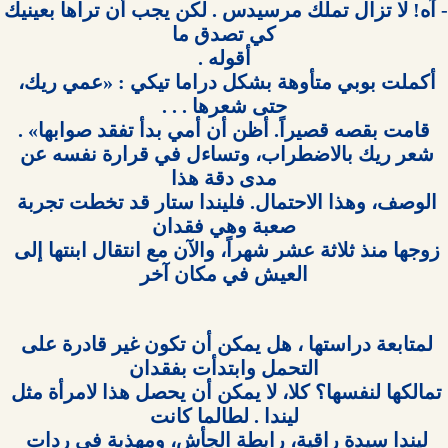
- آه! لا تزال تملك مرسيدس . لكن يجب أن ترا
أكملت بوبي متأوهة بشكل دراما تيكي : «عمي ريك، 
شعر ريك بالاضطراب، وتساءل في قرارة نفسه عن 
الوصف، وهذا الاحتمال. فليندا ستار قد تخطت تجربة 
زوجها منذ ثلاثة عشر شهراً، والآن مع انتقال ابنتها إلى 
العيش في مكان آخر

لمتابعة دراستها ، هل يمكن أن تكون غير قادرة على 
تمالكها لنفسها؟ كلا، لا يمكن أن يحصل هذا لامرأة مثل 
ليندا سيدة راقية، رابطة الجأش، ومهذبة في ردات 