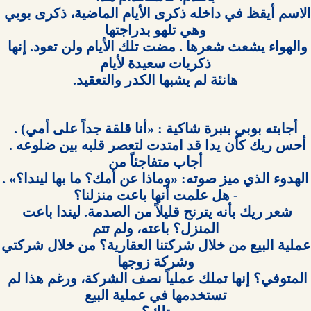
الاسم أيقظ في داخله ذكرى الأيام الماضية، ذكرى بوبي 
والهواء يشعث شعرها . مضت تلك الأيام ولن تعود. إنها 
هانئة لم يشبها الكدر والتعقيد.

أحس ريك كأن يدا قد امتدت لتعصر قلبه بين ضلوعه . 
شعر ريك بأنه يترنح قليلاً من الصدمة. ليندا باعت 
عملية البيع من خلال ش
المتوفي؟ إنها تملك عملياً نصف الشركة، ورغم هذا لم 