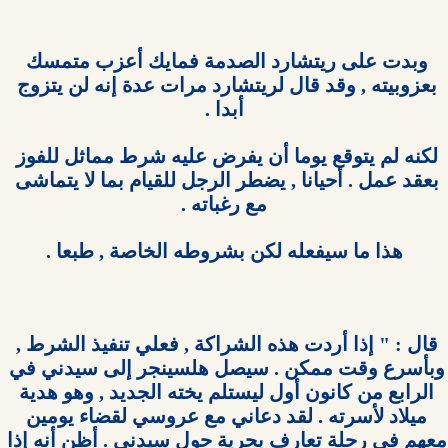
وبدت على ريتشارد الصدمة فمايك أعزب متمسك 
بعزوبيته , وقد قال لريتشارد مرات عدة إنه لن يتزوج 
لكنه لم يتوقع يوما أن يفرض عليه شرط مماثل للفوز 
بعقد عمل . أحيانا , يضطر الرجل للقيام بما لا يتماشى 
قال : " إذا أردت هذه الشراكة , فعلي تنفيذ الشرط , 
وبأسرع وقت ممكن . سيصل هلسينجر إلى سيدني في 
الرابع من كانون أول ليستلم يخته الجديد , وهو هدية 
ميلاد لأسرته . لقد دعاني مع عروسي لقضاء يومين 
معهم في رحلة تعارف بحرية حول سيدني . أظن أنه إذا 