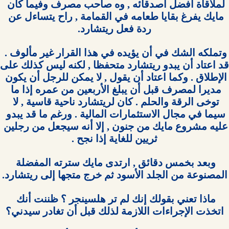
لملاقاة أفضل أصدقائه , وه صاحب مصرف وفيما كان 
مايك يفرغ بقايا طعامه في القمامة , راح يتساءل عن 
وتملكه الشك في أن يؤيده في هذا القرار غير مألوف . 
الإطلاق . وكما اعتاد أن يقول , لا يمكن للرجل أن يكون 
مديرا لمصرف قبل أن يبلغ الأربعين من عمره إذا ما 
توخى الرقة والحلم . كان لريتشارد ناحية قاسية , لا 
سيما في مجال الاستثمارات المالية . ورغم ما قد يبدو 
عليه مشروع مايك من جنون , إلا أنه سيجعل من رجلين 
وبعد بخمس دقائق , ارتدى مايك سترته المفضلة 
ماذا تعني بقولك إنك لم تر هلسينجر ؟ ظننت أنك 