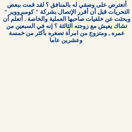
أتعترض على وصفي له بالمنافق ؟ لقد قمت ببعض 
التحريات قبل أن أقرر الإتصال بشركة " كومبرووير " 
وبحثت عن خلفيات صاحبها العملية والخاصة . أتعلم أن 
تشاك يعيش مع زوجته الثالثة ؟ إنه في السبعين من 
عمره , ومتزوج من امرأة تصغره بأكثر من خمسة 