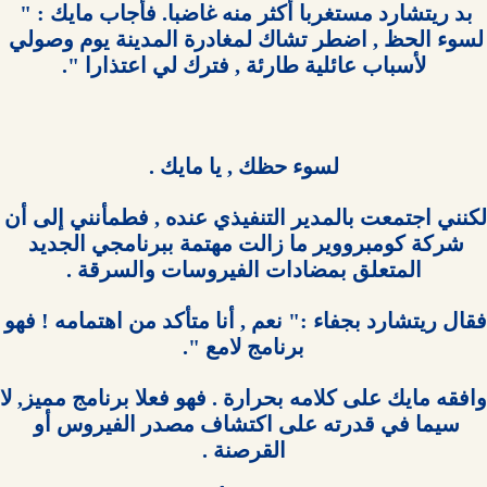
بد ريتشارد مستغربا أكثر منه غاضبا. فأجاب مايك : " 
لسوء الحظ , اضطر تشاك لمغادرة المدينة يوم وصولي 
لكنني اجتمعت بالمدير التنفيذي عنده , فطمأن
شركة كومبرووير ما زالت مهتمة ببرنامجي الجديد 
فقال ريتشارد بجفاء :" نعم , أنا متأكد من اهت
سيما في قدرته على اكتشاف مصدر الفيروس أو 