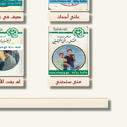
علني أجدك
صيف في غي
متى ستحبني
لم يفت الأ