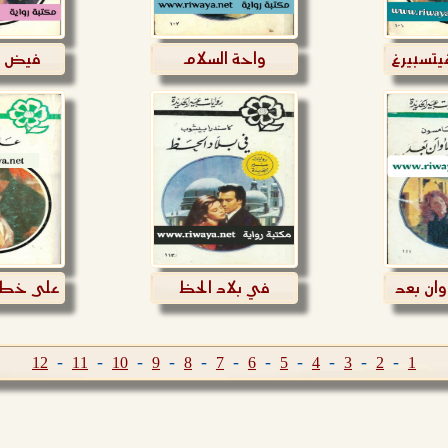
تسبيرغ
واحة السلام
فيض م
وان بعد
في بلاد الحظ
على خطى
-
-
-
-
-
-
-
-
-
-
-
12
11
10
9
8
7
6
5
4
3
2
1