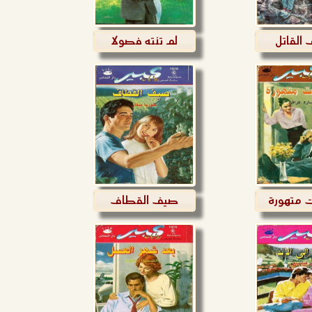
 القاتل
لم تنته فصولا
متهورة
صيف القطاف