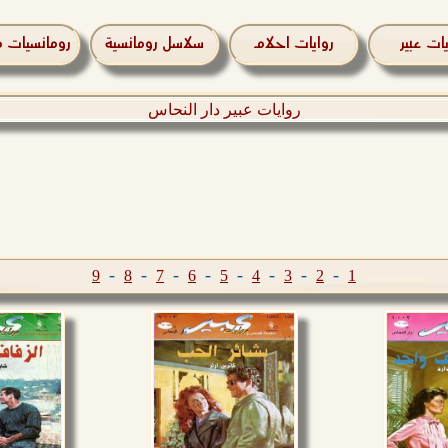
يات عبير
روايات احلام
سلاسل رومانسية
رومانسيات م
روايات عبير دار النحاس
-
-
-
-
-
-
-
-
9
8
7
6
5
4
3
2
1