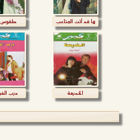
ها قد أتت المتاعب
طقوس ا
الخديعة
درب الف