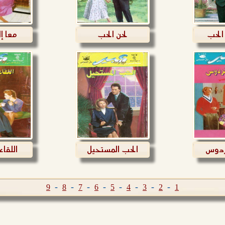
لحب
لحن الحب
معا إل
ردوس
الحب المستحيل
اللقاء
-
-
-
-
-
-
-
-
9
8
7
6
5
4
3
2
1