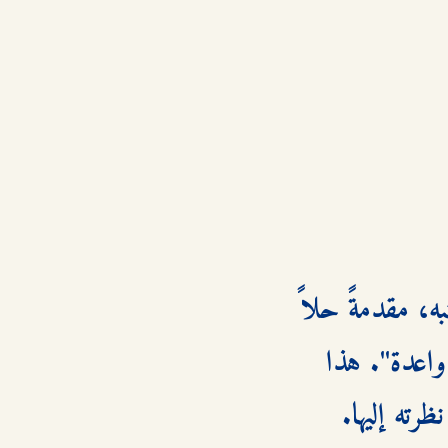
يتعرض نيك لموقف مهني صعب، فتفاجئه ميغان بوقوفها إلى جانبه، مقدمةً حلاً 
مبتكراً ينقذ الموقف. للمرة الأولى يعترف لها علناً بأنها "محامية واعدة". هذا 