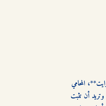
تبدأ الرواية بوصول **ميغان ماكينتر** إلى مكتب **نيك واينرايت**، المحامي 
المعروف بصرامته ونجاحه. ميغان شابة طموحة درست القانون، وتريد أن تثبت 