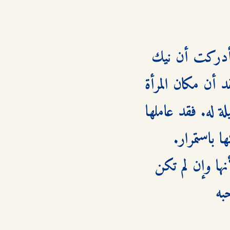
أرادت ميغان ماكينتر أن تمارس المحاماة معه، لكن سرعان ما أدركت أن نيك 
واينرايت يتسم بمواقف متزمتة تعود إلى القرون الوسطى. كان يعتقد أن مكان المرأة 
هو البيت ولم تكن لديه أية فكرة حيال كيفية التعامل مع أنثى زميلة له. فقد عاملها 
غير أن الأمور كانت تختلط عليها نتيجة مضاعفاتها وحسب – لأنها وإن لم تكن 