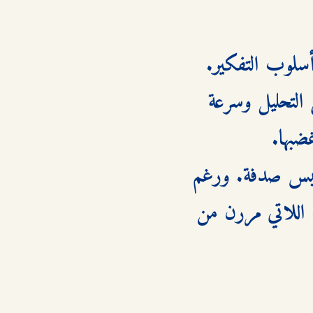
تبدأ أولى القضايا المشتركة بينهما، وهنا يظهر بوضوح الصدام في أسلوب التفكير. 
نيك يتعامل معها كمبتدئة لا تفهم شيئاً، لكنه يُفاجأ بقدرتها على التحليل وسرعة 
ترد ميغان على طريقته الجافة بالعمل الجاد، وتُثبت أن حضورها ليس صدفة. ورغم 
استيائه الظاهر، إلا أنه يبدأ يلاحظ أنها مختلفة عن باقي المتدربات اللاتي مررن من 