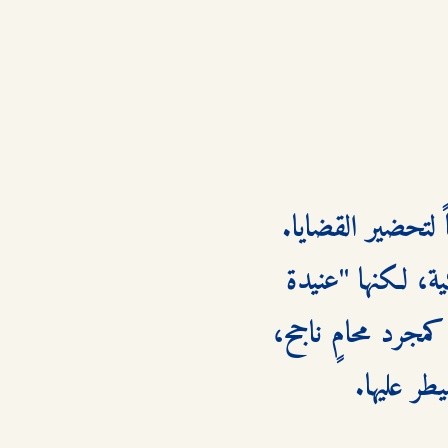
مع مرور الوقت، تضطر ميغان ونيك إلى قضاء ساعات طويلة معاً لتحضير القضايا. 
هنا تبدأ العلاقة تأخذ بعداً جديداً. نيك يعترف في داخله أنها ذكية، لكنها "عنيدة 
أكثر مما ينبغي". ميغان من جهتها تشعر بالارتباك؛ فهي لا تحترمه كمجرد محامٍ ناجح، 