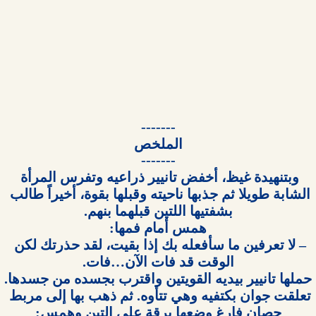
وبتنهيدة غيظ، أخفض تانيير ذراعيه وتفرس المرأة 
الشابة طويلا ثم جذبها ناحيته وقبلها بقوة، أخيراً طالب 
– لا تعرفين ما سأفعله بك إذا بقيت، لقد حذرتك لكن 
تعلقت جوان بكتفيه وهي تتأوه. ثم ذهب بها إلى مربط 