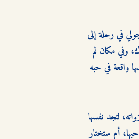
هربًا من مستقبل غير واضح وشعور بالضياع بعد تخرجها، تنطلق جولي في رحلة إلى 
لويزيانا لتبحث عن جذور عائلتها وتمنح نفسها فرصة للتفكير. هناك، وفي مكان لم 
تتوقعه، تلتقي برجلٍ ساحر يختلف عن كل من عرفتهم، وتجد نفسها واقعة في حبه 
لكن سرعان ما تكتشف أن هذا الرجل أسير علاقاته المتعددة ونزواته، لتجد نفسها 
في صراع مرير بين قلبها وعقلها. فهل ستخوض المعركة من أجل حبها، أم ستختار 