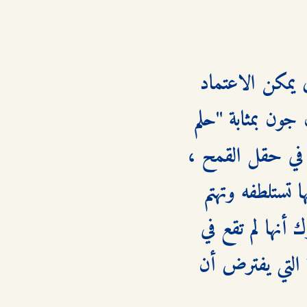
يزيد من حيرتها وجود جون تالبوت، الشاب الوسيم والقوي الذي يمكن الاعتماد 
عليه ، والذي انتظرها لمدة خمس سنوات حتى تنهي دراستها. كان جون بمثابة "حلم 
أي فتاة" ، وكان يتوقع أن يتزوجها بعد عودتها. خلال لقاء بينهما في حقل القمح ، 
صارحها برغبته في الزواج منها ، لكن جولي، ورغم اعترافها بأنها تستلطفه وتهتم 
لأمره بشكل لم تشعر به تجاه أي شخص آخر ، إلا أنها كانت تدرك أنها لم تقع في 
حبه بالطريقة التي تؤهلها للزواج به. لم تشعر بتلك المشاعر الجياشة التي يفترض أن 