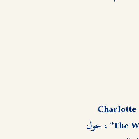
تدور أحداث رواية "رحلة غرام" للكاتبة شارلوت بوشيستر (Charlotte 
Bucheister)، والتي تحمل عنوانها الأصلي "The Wilderness Trail" ، حول 