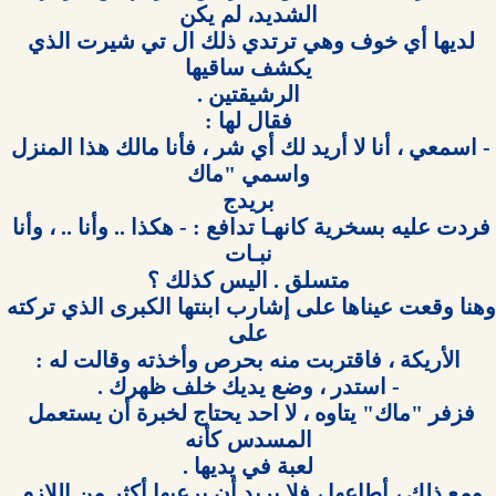
لديها أي خوف وهي ترتدي ذلك ال تي شيرت الذي 
- اسمعي ، أنا لا أريد لك أي شر ، فأنا مالك هذا المنزل 
فردت عليه بسخرية كانهـا تدافع : - هكذا .. وأنا .. ، وأنا 
وهنا وقعت عيناها على إشارب ابنتها الكبرى الذي تركته 
فزفر "ماك" يتاوه ، لا احد يحتاج لخبرة أن يستعمل 
ومع ذلك ، أطاعها ، فلا يريد أن يرعبها أكثر من اللازم 