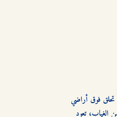
تبدأ أحداث الرواية مع بطلتها "كولبي كينغ" وهي على متن طائرة تحلق فوق أراضي 
"كينغزلاند" الشاسعة في كوينزلاند، أستراليا. بعد ثماني سنوات من الغياب، تعود 