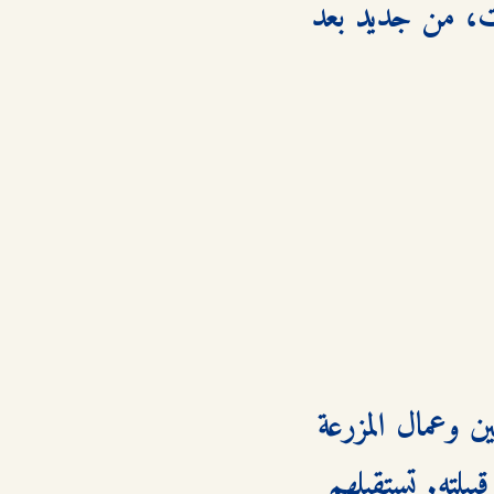
مغادرة "كنغارا" لأنه لم يتقبل زواج "سيروس كينغ"، والد دارت، من جديد بعد 
عند هبوط الطائرة، تجد كولبي استقبالًا حارًا من السكان الأصليين وعمال المزرعة 
الذين عرفوها منذ طفولتها، وعلى رأسهم "بن العجوز"، أحد كبار قبيلته. تستقبلهم 