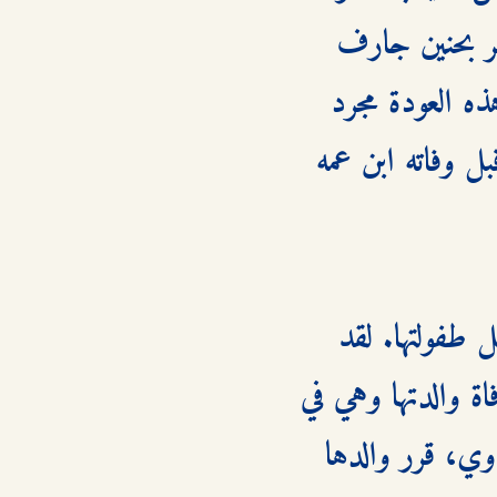
كولبي إلى "كنغارا"، أرض طفولتها وموطن أحلامها، وهي تشعر بحنين جارف 
وشعور عميق بالانتماء إلى هذه الأرض القاسية والجميلة. لم تكن هذه العودة مجرد 
رحلة، بل هي تنفيذ لوصية والدها "برادفورد كينغ" الذي جعل قبل وفاته ابن عمه 
تحمل كولبي في قلبها حبًا مثاليًا لابن عمها دارت، الذي كان بطل طفولتها. لقد 
نشأت في كنغارا تحت رعاية عمته "راشيل"، والدة دارت، بعد وفاة والدتها وهي في 
الرابعة من عمرها. ولكن بعد وفاة العمة راشيل في حادث مأساوي، قرر والدها 