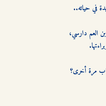
وأنها لم تعد طفلة، ويبدأ الصراع العنيف بين روشيل التي تحب ابن العم دارسي، 