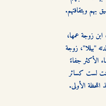
إلا أن استقبال عائلتها الجديدة كان مختلفًا. تلتقي أولاً بـ "ستيفن"، ابن زوجة عمها، 
وهو شاب مرح وجذاب يرحب بها بحرارة مصطنعة. ثم تقابل والدته "بيللا"، زوجة 
عمها سيروس، وهي سيدة أنيقة ولكنها باردة في تعاملها. أما اللقاء الأكثر جفاءً 
فكان مع "سوزان"، أخت ستيفن، التي تستقبلها بتعليق لاذع: "أنت لست كسائر 