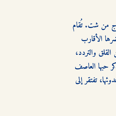
بعد عامين ونصف من الانتظار والألم، توافق دينا أخيرًا على الزواج من شت. تُقام 
حفلة خطبة صغيرة في منزل والدة بليك، "نورما شاندلر" ، يحضرها الأقارب 
والأصدقاء المقربون. على الرغم من موافقتها، تشعر دينا بشبكة من القلق والتردد، 
وتتساءل ما إذا كانت تتصرف التصرف السليم. فهي لا تزال تتذكر حبها العاصف 
والمشاجرات المستمرة مع بليك ، وتشعر أن علاقتها بشت، رغم هدوئها، تفتقر إلى 