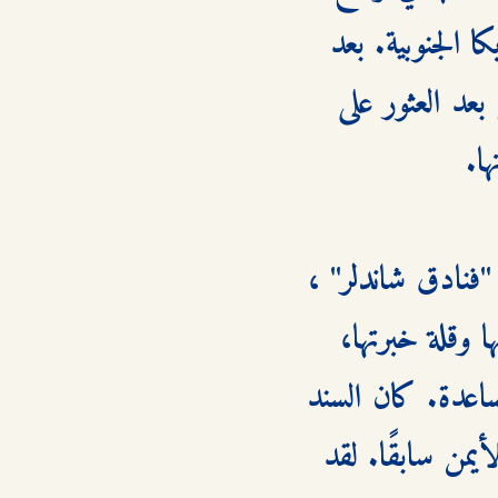
معقد بعد اختفاء زوجها "بليك شاندلر" في حادث غامض بأمريكا الجنوبية. بعد 
مرور عامين ونصف على غيابه، وإعلان السلطات رسميًا أنه قُتل بعد العثور على 
خلال هذه الفترة الصعبة، كانت دينا قد تولت إدارة شركة العائلة "فنادق شاندلر" ، 
التي كانت على وشك الانهيار بعد اختفاء بليك. ورغم صغر سنها وقلة خبرتها، 
تمكنت من إنقاذ الشركة وفرض سلطتها، ولكن ليس من دون مساعدة. كان السند 
الأكبر لها هو "شت ستانتون" ، الصديق المقرب لبليك وساعده الأيمن سابقًا. لقد 