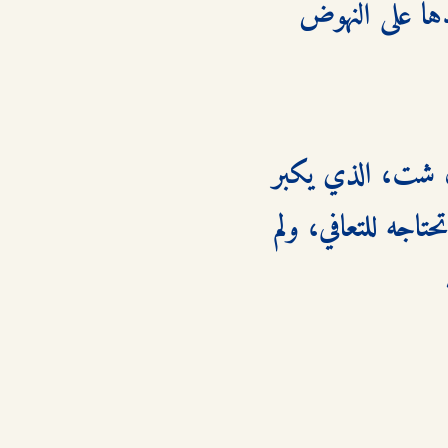
وقف شت إلى جانبها، مقدمًا لها الدعم المهني والعاطفي، وساعدها على النهوض 
تطورت علاقتهما من صداقة ودعم إلى حب هادئ ومستقر. كان شت، الذي يكبر 
دينا باثني عشر عامًا ، رجلاً صبورًا ومتفهمًا، منحها الوقت الذي تحتاجه للتعافي، ولم 