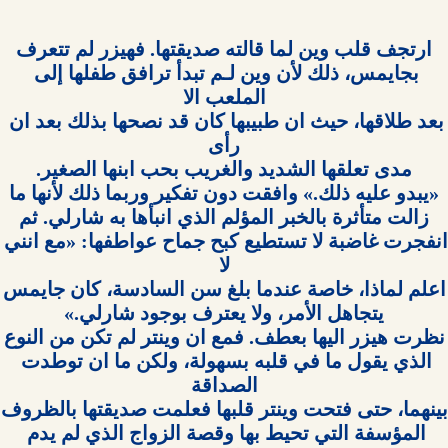
بجايمس، ذلك لأن وين لـم تبدأ ترافق طفلها إلى 
بعد طلاقها، حيث ان طبيبها كان قد نصحها بذلك بعد ان 
انفجرت غاضبة لا تستطيع كبح جماح عواطفها:
الذي يقول ما في قلبه بسهولة، ولكن ما ان توطدت 
المؤسفة التي تحيط بها وقصة الزواج الذي لم يدم 