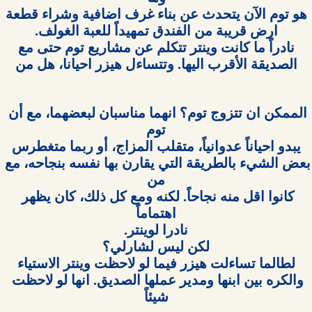
الصديقة الأقرب اليها. وتتساءل هيزر احيانا، هل من

الممكن ان تتزوج توم؟ انهما مناسبان لبعضهما، مع أن 
بعض الشيء بالطريقة التي يقارن بها نفسه بنجاحه، مع 
كانوا اقل منه نجاحاً. لكنه ومع كل ذلك، كان يظهر 
والكره بين ابنها ومدير عملها الصديق. انها لو لاحظت 
شيئاً
