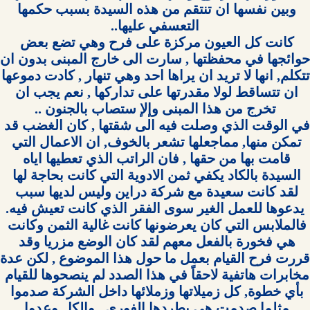
وبين نفسها ان تنتقم من هذه السيدة بسبب حكمها 
كانت كل العيون مركزة على فرح وهي تضع بعض 
تتكلم, انها لا تريد ان 
ان تتساقط لولا مقدرتها على تداركها , نعم يجب ان 
في الوقت الذي وصلت فيه الى شقتها , كان الغضب قد 
تمكن منها, مماجعلها تشعر بالخوف, ان الاعمال التي 
قامت بها من حقها , فان الراتب الذي تعطيها اياه 
السيدة بالكاد يكفي ثمن الادوية التي كانت بحاجة لها 
لقد كانت سعيدة مع شركة دراين وليس لديها سبب 
فالملابس التي كان يعرضونها كانت غالية الثمن وكانت 
هي فخورة بالفعل معهم لقد كان الوضع مزريا وقد 
مخابرات هاتفية لاحقاً في هذا الصدد لم ينصحوها للقيام 
بأي خطوة, كل زميلاتها وزملائها داخل الشركة صدموا 
مثلما صدمت هي بطردها الفوري , والكل وعدوا 