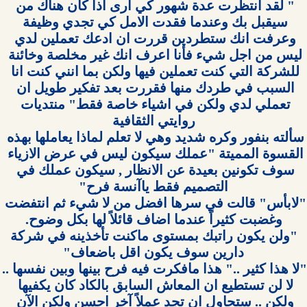
" لقد انتظرت عدة شهور كي ارى اذا كان هناك من 
سيقبل بك وعندما فقدت الامل كي تجدي وظيفة 
وعرفت انك ستطردين قررت ان ادعك تعملين لدي 
ليس من اجل شيء فأنا اعرف انك غير مخلصة وخائنة 
للشركة التي كنت تعملين فيها ولكن بما انني كنت انا 
السبب في طردك منها فقررت بعد تفكير طويل ان 
تعملي لدي ولكن في اشياء خاصة فقط" منتديات 
سألته بنفور وكره شديد وهي لا تعلم لماذا يعاملها بهذه 
القسوة المميتة "عملك سيكون ليس في عرض الازياء 
سوف تكونين بعيدة عن الانظار , سيكون عملك في 
"لابأس" قالت في سرها افضل من لا شيء ثم انتفضت 
 "ولن يكون راتبك بمستوى ماكنت تأخذينه في شركة 
"لا هذا كثير .." هذا مافكرت فيه فر
لا لن تستطيع ان المعاش السابق بالكاد كان يكفيها 
ولكن .. ستحاول ان تجد عملاً آخر احسن ولكن الآن 