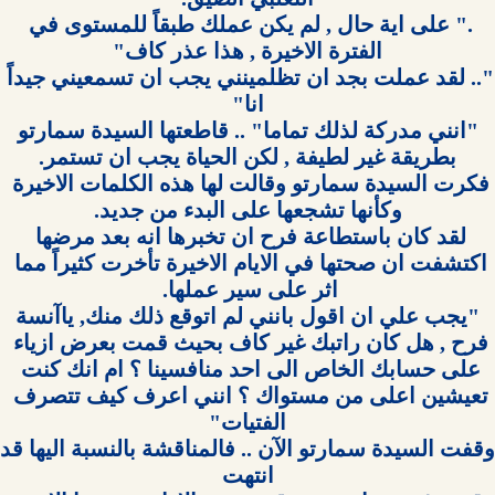
." على اية حال , لم يكن عملك طبقاً للمستوى في 
".. لقد عملت بجد ان تظلمينني يجب ان تسمعيني جيداً 
 "انني مدركة لذلك تماما" .. قاطعتها السيدة سمارتو 
فكرت السيدة سمارتو وقالت لها هذه الكلمات الاخيرة 
لقد كان باستطاعة فرح ان تخبرها انه بعد مرضها 
اكتشفت ان صحتها في الايام الاخيرة تأخرت كثيراً مما 
 "يجب علي ان اقول بانني لم اتوقع ذلك منك, ياآنسة 
فرح , هل كان راتبك غير كاف بحيث قمت بعرض ازياء 
على حسابك الخاص الى احد منافسينا ؟ ام انك كنت 
تعيشين اعلى من مستواك ؟ انني اعرف كيف تتصرف 