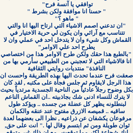
 "ان تدعني اصمم الاشياء التي ارتاح اليها انا والتي 
تتناسب مع آرائي وان يكون لي حرية الاختيار في 
القماش وكل شيء وان لا يتدخل احد في عملي وان لا 
 "بالطبع هذا حقك ولك
انا فالاشياء التي لا تعجبني من الطبيعي سأرمي بها من 
هذا الرجل لايقاوم ثم جلس فجأة على مكتبه , لقد كان 
بكل وضوح رج
لا يترك للنساء ادنى شك بجاذبيته ..ان القماش الناعم 
لبنطلونه يظهر كل عضلة من جسده .. ويؤكد طول 
ساقيه .. قميصه الازرق مفتوح عند عنقه والكمان 
مرفوعان يكشفان عن ذراعيه , نظرا الى بعضهما لعدة 
ثوان طويلة ومن ثم ابتسم وقال لها ." انت على حق, 
انك شجاعة اكثر مما توقعت , مع ان ذلك غير متوقع 