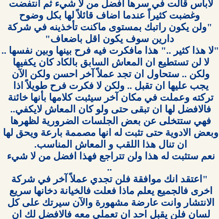
لابأس قالت في سرها افضل من لا شيء ثم انتفضت 
 "ولن يكون راتبك بمستوى ماكنت تأخذينه في شركة 
"لا هذا كثير .." هذا مافكرت فيه فر
لا لن تستطيع ان المعاش السابق بالكاد كان يكفيها 
ولكن .. ستحاول ان تجد عملاً آخر احسن ولكن الآن 
يجب عليها ان تقبل .. ولكن لا فكرت فرح طويلاً اذا 
تركته وعملت في مكان آخر سيثبت كلامها بأنها خائنة 
فالافضل لها ان تبقى حتى ولو كان المعاش لايكفي.. 
فهي ستتخلى عن بعض الجلسات الضرورية لظهرها 
وبعض الادوية حتى تثبت له انها مصممة بارعة ويحق لها 
 "اعتقد انك موافقة فلن تجدي عملاً آخر في شركة 
اخرى فالجميع يعلم ماذا فعلت فالخيانة دخانها سريع 
الانتشار وانت عارضة مشهورة والآن سيرتك على كل 
لسان فلن يقبل احد ان تعملي معه فالافضل لك ان 