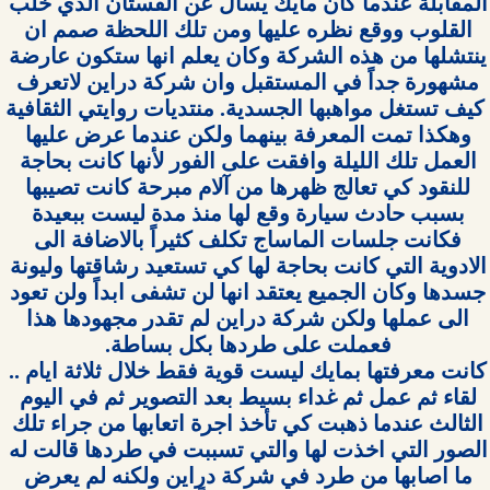
المقابلة عندما كان مايك يسأل عن الفستان الذي خلب 
القلوب ووقع نظره عليها ومن تلك اللحظة صمم ان 
ينتشلها من هذه الشركة وكان يعلم انها ستكون عارضة 
مشهورة جداً في المستقبل وان شركة دراين لاتعرف 
وهكذا تمت المعرفة بينهما ولكن عندما عرض عليها 
العمل تلك الليلة وافقت على الفور لأنها كانت بحاجة 
للنقود كي تعالج ظهرها من آلام مبرحة كانت تصيبها 
بسبب حادث سيارة وقع لها منذ مدة ليست ببعيدة 
فكانت جلسات الماساج تكلف كثيراً بالاضافة الى 
الادوية التي كانت بحاجة لها كي تستعيد رشاقتها وليونة 
جسدها وكان الجميع يعتقد انها لن تشفى ابداً ولن تعود 
الى عملها ولكن شركة دراين لم تقدر مجهودها هذا 
كانت معرفتها بمايك ليست قوية فقط خلال ثلاثة ايام .. 
لقاء ثم عمل ثم غداء بسيط بعد التصوير ثم في اليوم 
الثالث عندما ذهبت كي تأخذ اجرة اتعابها من جراء تلك 
الصور التي اخذت لها والتي تسببت في طردها قالت له 
ما اصابها من طرد في شركة دراين ولكنه لم يعرض 