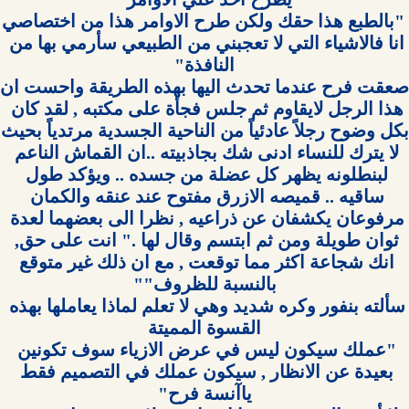
 "بالطبع هذا حقك ولك
انا فالاشياء التي لا تعجبني من الطبيعي سأرمي بها من 
هذا الرجل لايقاوم ثم جلس فجأة على مكتبه , لقد كان 
بكل وضوح رج
لا يترك للنساء ادنى شك بجاذبيته ..ان القماش الناعم 
لبنطلونه يظهر كل عضلة من جسده .. ويؤكد طول 
ساقيه .. قميصه الازرق مفتوح عند عنقه والكمان 
مرفوعان يكشفان عن ذراعيه , نظرا الى بعضهما لعدة 
ثوان طويلة ومن ثم ابتسم وقال لها ." انت على حق, 
انك شجاعة اكثر مما توقعت , مع ان ذلك غير متوقع 
سألته بنفور وكره شديد وهي لا تعلم لماذا يعاملها بهذه 
"عملك سيكون ليس في عرض الازياء سوف تكونين 
بعيدة عن الانظار , سيكون عملك في التصميم فقط 