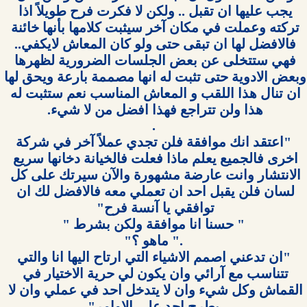
يجب عليها ان تقبل .. ولكن لا فكرت فرح طويلاً اذا 
تركته وعملت في مكان آخر سيثبت كلامها بأنها خائنة 
فالافضل لها ان تبقى حتى ولو كان المعاش لايكفي.. 
فهي ستتخلى عن بعض الجلسات الضرورية لظهرها 
وبعض الادوية حتى تثبت له انها مصممة بارعة ويحق لها 
ان تنال هذا اللقب و المعاش المناسب نعم ستثبت له 
 "اعتقد انك موافقة فلن تجدي عملاً آخر في شركة 
اخرى فالجميع يعلم ماذا فعلت فالخيانة دخانها سريع 
الانتشار وانت عارضة مشهورة والآن سيرتك على كل 
لسان فلن يقبل احد ان تعملي معه فالافضل لك ان 
 "ان تدعني اصمم الاشياء التي ارتاح اليها انا والتي 
تتناسب مع آرائي وان يكون لي حرية الاختيار في 
القماش وكل شيء وان لا يتدخل احد في عملي وان لا 