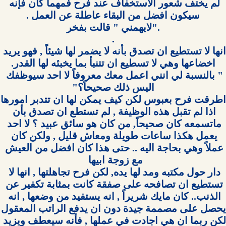
لم يختف شعور الاستخفاف عند فرح فمهما كان فإنه 
انها لا تستطيع ان تصدق بأنه لا يضمر لها شيئاً , فهو يريد 
" بالنسبة لي انني اعمل معك معروفاً لا احد سيوظفك 
اطرقت فرح 
اذا لم تقبل هذه الوظيفة , لم تستطع ان تصدق بأن 
ماتسمعه كان صحيحاً, من كان هو سائق عبيد ؟ لا احد 
يعمل هكذا ساعات طويلة ومعاش قليل , ولكن كان 
عملاً وهي بحاجة اليه .. حتى هذا كان افضل من العيش 
دار حول مكتبه ومد لها يده, لكن فرح تجاهلتها , انها لا 
تستطيع ان تصافحه على صفقة كانت بمثابة تكفير عن 
الذنب.. كان مايك شريراً , انه يستفيد من وضعها , انه 
لكن ربما ان هي اجادت في عملها , فأنه سيعطف ويزيد 