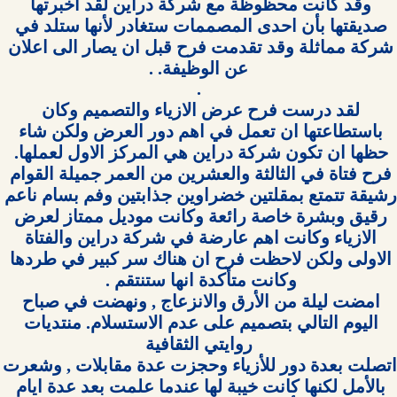
وقد كانت محظوظة مع شركة دراين لقد اخبرتها 
صديقتها بأن احدى المصممات ستغادر لأنها ستلد في 
شركة مماثلة وقد تقدمت فرح قبل ان يصار الى اعلان 
لقد درست فرح عرض الازياء والتصميم وكان 
باستطاعتها ان تعمل في اهم دور العرض ولكن شاء 
فرح فتاة في الثالثة والعشرين من العمر جميلة القوام 
رشيقة تتمتع بمقلتين خضراوين جذابتين وفم بسام ناعم 
رقيق وبشرة خاصة رائعة وكانت موديل ممتاز لعرض 
الازياء وكانت اهم عارضة في شركة دراين والفتاة 
الاولى ولكن لاحظت فرح ان هناك سر كبير في طردها 
امضت ليلة من الأرق والانزعاج , ونهضت في صباح 
اليوم التالي بتصميم على عدم الاستسلام. منتديات 
اتصلت بعدة دور للأزياء وحجزت ع
بالأمل لكنها كانت خيبة لها عندما علمت بعد عدة ايام 