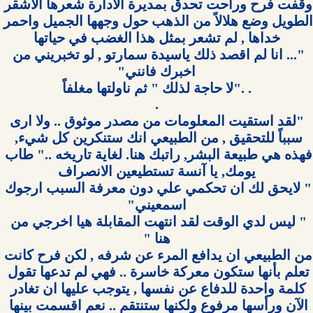
وقفت فرح وراحت تحدق بمديرة الادارة شعرها الاشقر 
الطويل وضع هلالاً من الذهب حول وجهها الجميل واحمر 
"... انا لم اقصد ذلك ياسيدة سمارتو , لو تخبريني من 
 "لقد استقيت المعلومات من مصدر موثوق .. ولا ارى 
سبباً للتحقيق , من الطبيعي انك ستنكرين كل شيء, 
فهذه هي طبيعة البشر, راتبك هنا. لغاية تاريخه .." طاب 
" لايحق لك ان تحكمي علي دون معرفة السبب ارجوك 
" ليس لدي الوقت لقد انتهت المقابلة هيا اخرجي من 
من الطبيعي ان يدافع المرء عن شرفه , لكن فرح كانت 
تعلم بأنها ستكون معركة خاسرة .. فهي لم تدعها تقول 
كلمة واحدة للدفاع عن نفسها , يتوجب عليها ان تغادر 
الآن ورأسها مرفوع ولكنها ستنتقم .. نعم اقسمت بينها 