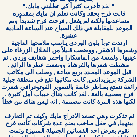
قالت فرح بحقد وكانت تعلم ان مايك بمقدوره 
مساعدتها ولكنه لم يفعل , فرحت فرح شديداً وتم 
الموعد للمقابلة في ذلك الصباح عند الساعة الحادية 
ارتدت ثوباً بلون الوردي يناسب ملامحها العاجية 
وشعرها الاشقر , ووضعت قليلاً من الظلال الزرقاء على 
عينيها , ولمسة من الماسكارا واحمر شفايف وردي , ثم 
قبل الموعد المحدد بربع ساعة , وصلت الى مكاتب 
الشركة بريزيدانس, كانت مكاتبها تقع في منطقة جبلية 
رائعة تتمتع بمناظر خاصة بالتصوير الفوتوغ
فرح بعصبية بالغة , لقد كانت هناك خيبات امل كثيرة , 
ثم تذكرت وهي تصعد الادراج مايك وكيف تم التعارف 
بينهما, في حفل صاخب يضم عدة شركات كانت فرح 
تقوم بعرض احد الفساتين الجميلة المميزة وتمت 