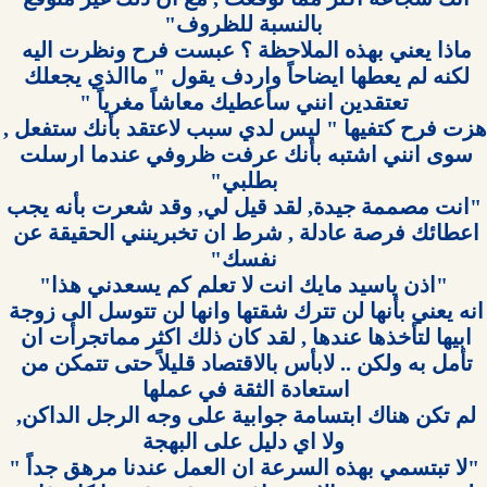
ماذا يعني بهذه الملاحظة ؟ عبست فرح ونظرت اليه 
لكنه لم يعطها ايضاحاً واردف يقول " ماالذي يجعلك 
هزت فرح كتفيها " ليس لدي سبب ل
سوى انني اشتبه بأنك عرفت ظروفي عندما ارسلت 
 "انت مصممة جيدة, لقد قيل لي, وقد شعرت بأنه يجب 
اعطائك فرصة عادلة , شرط ان تخبرينني الحقيقة عن 
انه يعني بأنها لن تترك شقتها وانها لن تتوسل الى زوجة 
ابيها لتأخذها عندها , لقد كان ذلك اكثر مماتجرأت ان 
تأمل به ولكن .. لابأس بالاقتصاد قليلاً حتى تتمكن من 
لم تكن هناك ابتسامة جوابية على وجه الرجل الداكن, 