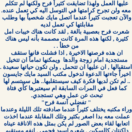
عليها العمل ولهذا تضايقت كثيراً فرح ولكنها لم تتكلم 
والآن تعجبت كثيراً عندما اتصل مايك شخصياً بها وطلب 
شعرت فرح بعصبية بالغة , لقد كانت هناك خيبات امل 
كثيرة , لكنها هذه المرة كانت مصممة بأنه ليس هناك 
ان هذه فرصتها الاخيرة , اذا فشلت فانها ستقف 
مستجدية امام زوجة والدها  ويمكنها تماماً ان تتخيل 
اخيراً جاءتها الدعوة لدخول مكتب السيد مايك جايسون 
.. لم تكن لديها فكرة كيف سيستقلبها.. هل سيبتسم لها 
كما فعل في المرات السابقة ام سيعتبرها كأي فتاة 
وراء مكتبه يختلف كثيرا
عملت معه بدا اصغر بكثير وتلك المقابلة عندما اخذت 
اتعابها لقاء بعض الصور لم يكن بمثل هذه الاناقة عيناه 
داكنتان كالسكين , شعره اسود فحمي , انفه مستقيم 