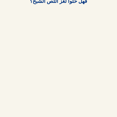
فهل حلوا لغز اللص الشبح؟
