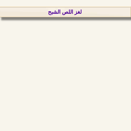
لغز اللص الشبح