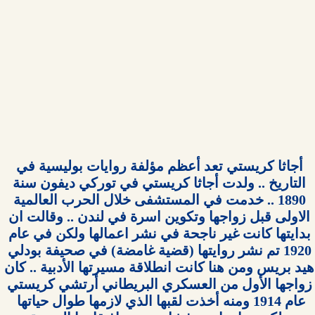
أجاثا كريستي تعد أعظم مؤلفة روايات بوليسية في 
التاريخ .. ولدت أجاثا كريستي في توركي ديفون سنة 
1890 .. خدمت في المستشفى خلال الحرب العالمية 
الاولى قبل زواجها وتكوين اسرة في لندن .. وقالت ان 
بدايتها كانت غير ناجحة في نشر اعمالها ولكن في عام 
1920 تم نشر روايتها (قضية غامضة) في صحيفة بودلي 
هيد بريس ومن هنا كانت انطلاقة مسيرتها الأدبية .. كان 
زواجها الأول من العسكري البريطاني أرتشي كريستي 
عام 1914 ومنه أخذت لقبها الذي لازمها طوال حياتها  