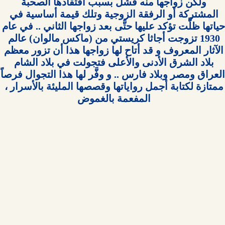
ولكن زواجها منه فشل بسبب افتقادها الصحبة 
المشتركة أو الرفقة الزوجية وتلك قيمة أساسية في 
حياتها ظلَّت تؤكد عليها حتَّى بعد زواجها الثاني
1930 تزوجت أجاثا كريستي من (ماكس مالوان) عالم 
الآثار المعروف و قد أتاح لها زواجها هذا أن تزور معظم 
بلاد الشرق الأدنى والأعلى فتجولت في بلاد الشام 
العراق ومصر 
ممتازة لكتابة أجمل رواياتها وقصصها المليئة بالأسرار ، 
المفعمة بالغموض 
