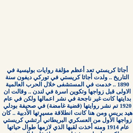
أجاثا كريستي تعد أعظم مؤلفة روايات بوليسية في 
التاريخ .. ولدت أجاثا كريستي في توركي ديفون سنة 
1890 .. خدمت في المستشفى خلال الحرب العالمية 
الاولى قبل زواجها وتكوين اسرة في لندن .. وقالت ان 
بدايتها كانت غير ناجحة في نشر اعمالها ولكن في عام 
1920 تم نشر روايتها (قضية غامضة) في صحيفة بودلي 
هيد بريس ومن هنا كانت انطلاقة مسيرتها الأدبية .. كان 
زواجها الأول من العسكري البريطاني أرتشي كريستي 
عام 1914 ومنه أخذت لقبها الذي لازمها طوال حياتها  