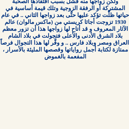
ولكن زواجها منه فشل بسبب افتقادها الصحبة 
المشتركة أو الرفقة الزوجية وتلك قيمة أساسية في 
حياتها ظلَّت تؤكد عليها حتَّى بعد زواجها الثاني
1930 تزوجت أجاثا كريستي من (ماكس مالوان) عالم 
الآثار المعروف و قد أتاح لها زواجها هذا أن تزور معظم 
بلاد الشرق الأدنى والأعلى فتجولت في بلاد الشام 
العراق ومصر 
ممتازة لكتابة أجمل رواياتها وقصصها المليئة بالأسرار ، 
المفعمة بالغموض 
