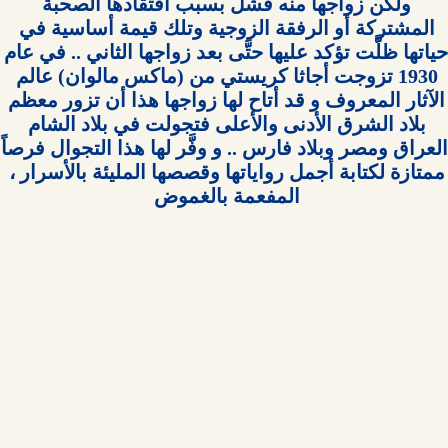
ولكن زواجها منه فشل بسبب افتقادها الصحبة 
المشتركة أو الرفقة الزوجية وتلك قيمة أساسية في 
حياتها ظلَّت تؤكد عليها حتَّى بعد زواجها الثاني
1930 تزوجت أجاثا كريستي من (ماكس مالوان) عالم 
الآثار المعروف و قد أتاح لها زواجها هذا أن تزور معظم 
بلاد الشرق الأدنى والأعلى فتجولت في بلاد الشام 
العراق ومصر 
ممتازة لكتابة أجمل رواياتها وقصصها المليئة بالأسرار ، 
المفعمة بالغموض 
