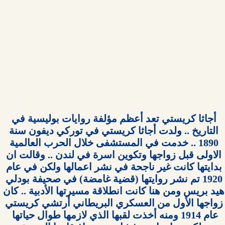
أجاثا كريستي تعد أعظم مؤلفة روايات بوليسية في 
التاريخ .. ولدت أجاثا كريستي في توركي ديفون سنة 
1890 .. خدمت في المستشفى خلال الحرب العالمية 
الاولى قبل زواجها وتكوين اسرة في لندن .. وقالت ان 
بدايتها كانت غير ناجحة في نشر اعمالها ولكن في عام 
1920 تم نشر روايتها (قضية غامضة) في صحيفة بودلي 
هيد بريس ومن هنا كانت انطلاقة مسيرتها الأدبية .. كان 
زواجها الأول من العسكري البريطاني أرتشي كريستي 
عام 1914 ومنه أخذت لقبها الذي لازمها طوال حياتها  