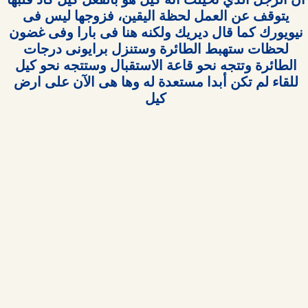
يتوقف عن العمل لحظة اليقين، فزوجها ليس فى 
نيويورك كما قال ديريك ولكنه هنا فى بارا وفى غضون 
لحظات ستهبط الطائرة وستنزل برايونى درجات 
الطائرة وتتجه نحو قاعة الاستقبال وستتجه نحو كيل 
للقاء لم تكن أبدا مستعدة له وها هى الآن على ارض 