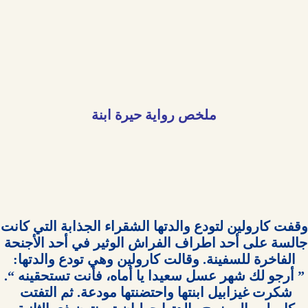
ملخص رواية حيرة ابنة

وقفت كارولي
جالسة على أحد اطراف الفراش الوثير في أحد الأجنحة 
شكرت غيزابيل ابنتها واحتضنتها مودعة. ثم التفتت 