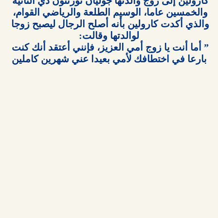
كارولين إلى زوج والدتها جوليان تورنتون ذي الثانية 
والخمسين عاما، الوسيم الطلعة والرياضي القوام، 
والذي أكدت كارولين بأنه أصلح الرجال ليصبح زوجا 
” أما أنت يا زوج أمي العزيز، فإنني أعتقد أنك كنت 